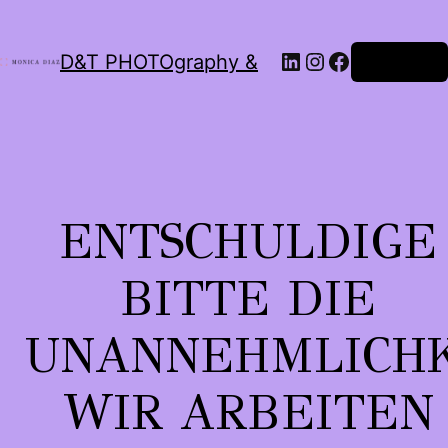
LinkedIn
Instagram
Facebook
D&T PHOTOgraphy &
Anmelden
ENTSCHULDIGE
BITTE DIE
UNANNEHMLICHK
WIR ARBEITEN