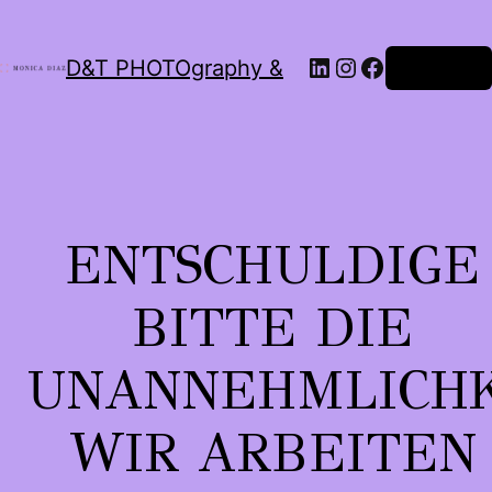
LinkedIn
Instagram
Facebook
D&T PHOTOgraphy &
Anmelden
ENTSCHULDIGE
BITTE DIE
UNANNEHMLICHK
WIR ARBEITEN