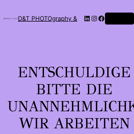
LinkedIn
Instagram
Facebook
D&T PHOTOgraphy &
Anmelden
ENTSCHULDIGE
BITTE DIE
UNANNEHMLICHK
WIR ARBEITEN